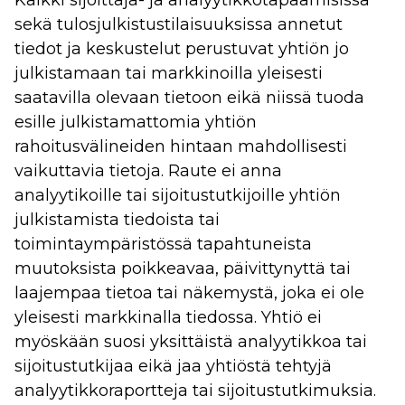
sekä tulosjulkistustilaisuuksissa annetut
tiedot ja keskustelut perustuvat yhtiön jo
julkistamaan tai markkinoilla yleisesti
saatavilla olevaan tietoon eikä niissä tuoda
esille julkistamattomia yhtiön
rahoitusvälineiden hintaan mahdollisesti
vaikuttavia tietoja. Raute ei anna
analyytikoille tai sijoitustutkijoille yhtiön
julkistamista tiedoista tai
toimintaympäristössä tapahtuneista
muutoksista poikkeavaa, päivittynyttä tai
laajempaa tietoa tai näkemystä, joka ei ole
yleisesti markkinalla tiedossa. Yhtiö ei
myöskään suosi yksittäistä analyytikkoa tai
sijoitustutkijaa eikä jaa yhtiöstä tehtyjä
analyytikkoraportteja tai sijoitustutkimuksia.