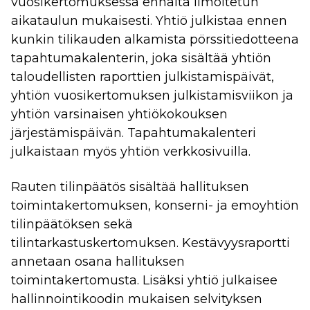
vuosikertomuksessa ennalta ilmoitetun
aikataulun mukaisesti. Yhtiö julkistaa ennen
kunkin tilikauden alkamista pörssitiedotteena
tapahtumakalenterin, joka sisältää yhtiön
taloudellisten raporttien julkistamispäivät,
yhtiön vuosikertomuksen julkistamisviikon ja
yhtiön varsinaisen yhtiökokouksen
järjestämispäivän. Tapahtumakalenteri
julkaistaan myös yhtiön verkkosivuilla.
Rauten tilinpäätös sisältää hallituksen
toimintakertomuksen, konserni- ja emoyhtiön
tilinpäätöksen sekä
tilintarkastuskertomuksen. Kestävyysraportti
annetaan osana hallituksen
toimintakertomusta. Lisäksi yhtiö julkaisee
hallinnointikoodin mukaisen selvityksen