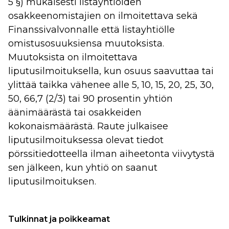
5 §) mukaisesti listayhtiöiden
osakkeenomistajien on ilmoitettava sekä
Finanssivalvonnalle että listayhtiölle
omistusosuuksiensa muutoksista.
Muutoksista on ilmoitettava
liputusilmoituksella, kun osuus saavuttaa tai
ylittää taikka vähenee alle 5, 10, 15, 20, 25, 30,
50, 66,7 (2/3) tai 90 prosentin yhtiön
äänimäärästä tai osakkeiden
kokonaismäärästä. Raute julkaisee
liputusilmoituksessa olevat tiedot
pörssitiedotteella ilman aiheetonta viivytystä
sen jälkeen, kun yhtiö on saanut
liputusilmoituksen.
Tulkinnat ja poikkeamat